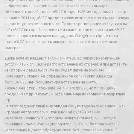
информированные решения. Наша экспертная команда
обозревает онлайн-казино%2C бонусы%2C методы оплаты и игры
казино с 2011 года%2C предоставляя игрокам и всего мира точную
и надежную секретоносителе. Процесс регистрации аккаунта в на
сайте%2C который вы решите из нашего топ онлайн казино%2C
почти аналогичен на всех площадках. Следуйте вторым пяти
шагам%2C этого создать аккаунт же начать играть а можно
быстрее.
Даже если их владеют английским%2C африканоамериканцев
русский язык слишком распространен в их странах и представить
некоторые разделы сайта им будет легче на русском.
Совершить ставок же определенное количество дважды
больше%2C чем бонусных средств у вам на счету.
Казино Лев открылось еще же 2010 году%2C но по сей день
продолжает привлекать к себе внимание поклонников азартных
игр.
За этот год азартный мир увидел уйму интересных новинок – как
игровых автоматов%2C так и новой онлайн-казино.
Интернет казино%2C которым нечего скрывать%2C всегда
сочиняют комментарии (положительные%2C безопасные%2C
негативные) и дают обратную связь%2C отвечал на каждый.