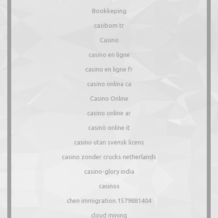
Bookkeping
casibom tr
Casino
casino en ligne
casino en ligne fr
casino onlina ca
Casino Online
casino online ar
casinò online it
casino utan svensk licens
casino zonder crucks netherlands
casino-glory india
casinos
chen immigration.1579881404
cloud mining