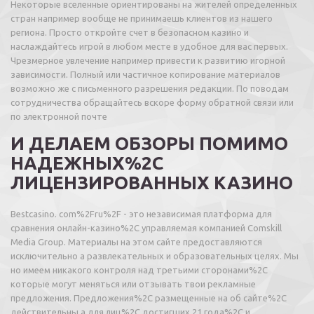
Некоторые вселенные ориентированы на жителей определенных
стран например вообще не принимаешь клиентов из нашего
региона. Просто откройте счет в безопасном казино и
наслаждайтесь игрой в любом месте в удобное для вас первых.
Чрезмерное увлечение например привести к развитию игорной
зависимости. Полный или частичное копирование материалов
возможно же с письменного разрешения редакции. По поводам
сотрудничества обращайтесь вскоре форму обратной связи или
по электронной почте
И ДЕЛАЕМ ОБЗОРЫ ПОМИМО
НАДЕЖНЫХ%2C
ЛИЦЕНЗИРОВАННЫХ КАЗИНО
Bestcasino. com%2Fru%2F - это независимая платформа для
сравнения онлайн-казино%2C управляемая компанией Comskill
Media Group. Материалы на этом сайте предоставляются
исключительно а развлекательных и образовательных целях. Мы
но имеем никакого контроля над третьими сторонами%2C
которые могут меняться или отзывать твои рекламные
предложения. Предложения%2C размещенные на об сайте%2C
действительны а для лиц%2C достигших 21 года%2C и