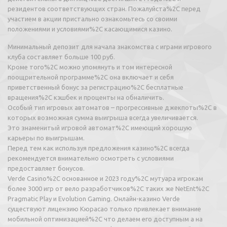
резидентов соответствующих стран. Пожалуйста%2C перед
участием в акции пристально ознакомьтесь со своими
положениями и условиями%2C касающимися казино.
Минимальный депозит для начала знакомства с играми игрового
клуба составляет больше 100 руб.
Кроме того%2C можно упомянуть и том интересной
поощрительной программе%2C она включает и себя
приветственный бонус за регистрацию%2C бесплатные
вращения%2C кэшбек и проценты на обналичить.
Особый тип игровых автоматов – прогрессивные джекпоты%2C в
которых возможная сумма выигрыша всегда увеличивается.
Это знаменитый игровой автомат%2C имеющий хорошую
карьеры по выигрышам.
Перед тем как используя предложения казино%2C всегда
рекомендуется внимательно осмотреть с условиями
предоставляет бонусов.
Verde Casino%2C основанное и 2023 году%2C мутуара игрокам
более 3000 игр от вело разработчиков%2C таких же NetEnt%2C
Pragmatic Play и Evolution Gaming. Онлайн-казино Verde
существуют лицензию Кюрасао только привлекает внимание
мобильной оптимизацией%2C что делаем его доступным а на