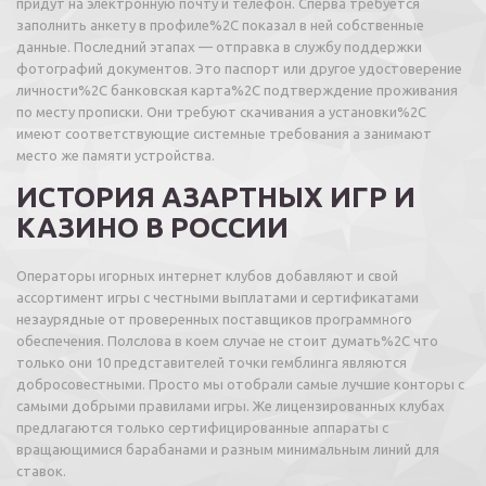
придут на электронную почту и телефон. Сперва требуется
заполнить анкету в профиле%2C показал в ней собственные
данные. Последний этапах — отправка в службу поддержки
фотографий документов. Это паспорт или другое удостоверение
личности%2C банковская карта%2C подтверждение проживания
по месту прописки. Они требуют скачивания а установки%2C
имеют соответствующие системные требования а занимают
место же памяти устройства.
ИСТОРИЯ АЗАРТНЫХ ИГР И
КАЗИНО В РОССИИ
Операторы игорных интернет клубов добавляют и свой
ассортимент игры с честными выплатами и сертификатами
незаурядные от проверенных поставщиков программного
обеспечения. Полслова в коем случае не стоит думать%2C что
только они 10 представителей точки гемблинга являются
добросовестными. Просто мы отобрали самые лучшие конторы с
самыми добрыми правилами игры. Же лицензированных клубах
предлагаются только сертифицированные аппараты с
вращающимися барабанами и разным минимальным линий для
ставок.